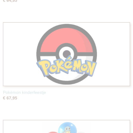
€ 64,95
Pokémon kinderfeestje
€ 67,95