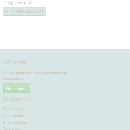
✓
Op voorraad
IN WINKELWAGEN
Informatie
Contactgegevens Feestjeuiteendoosje
Voorwaarden
Herroeping
Categorieën
Feestartikelen
Speurtochten
Kinderfeestjes
Traktaties