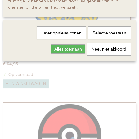
zij mogelijk hebben verzameld door uw gebruik van hun
diensten of die u hen hebt verstrekt.
Later opnieuw tonen
Selectie toestaan
Pokémon Speurtocht
Alles toestaan
Nee, niet akkoord
Pokémon Speurtocht Wil je een Pokémon…
€ 64,95
✓
Op voorraad
IN WINKELWAGEN