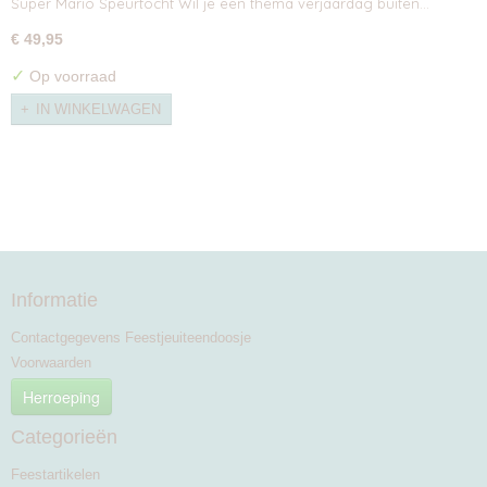
Super Mario Speurtocht Wil je een thema verjaardag buiten…
€ 49,95
✓
Op voorraad
IN WINKELWAGEN
Informatie
Contactgegevens Feestjeuiteendoosje
Voorwaarden
Herroeping
Categorieën
Feestartikelen