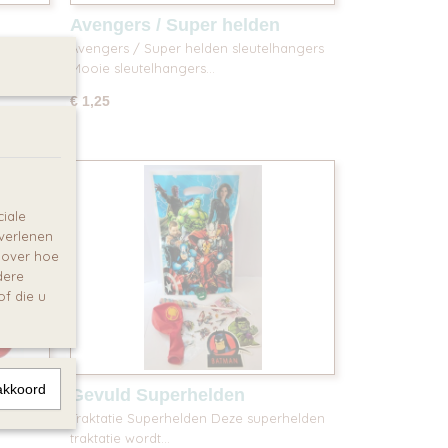
Avengers / Super helden
sleutelhanger
d
Avengers / Super helden sleutelhangers
Mooie sleutelhangers…
€ 1,25
iale
 verlenen
e over hoe
dere
f die u
akkoord
Gevuld Superhelden
traktatiezakje
de
Traktatie Superhelden Deze superhelden
traktatie wordt…