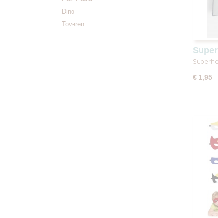
Dino
Toveren
Superh
Superhel
€ 1,95