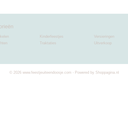
orieën
ikelen
Kinderfeestjes
Versieringen
chten
Traktaties
Uitverkoop
© 2026 www.feestjeuiteendoosje.com - Powered by Shoppagina.nl