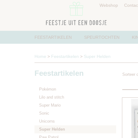
Webshop
Contac
FEESTARTIKELEN
SPEURTOCHTEN
KI
Home
>
Feestartikelen
>
Super Helden
Feestartikelen
Sorteer
Pokémon
Lilo and stitch
Super Mario
Sonic
Unicorns
Super Helden
Paw Patrol