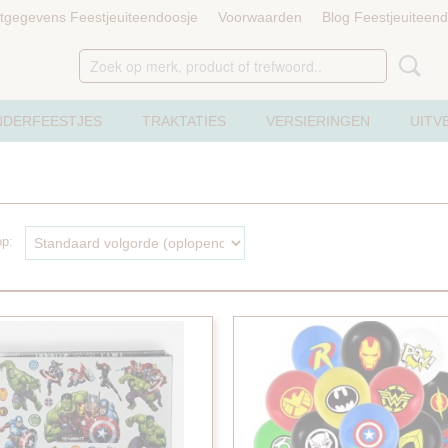
tgegevens Feestjeuiteendoosje
Voorwaarden
Blog Feestjeuiteen
NDERFEESTJES
TRAKTATIES
VERSIERINGEN
UITV
 op: