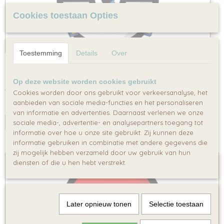
Cookies toestaan Opties
Toestemming
Details
Over
Pokémon Speurtocht
Pokémon Speurtocht Wil je een Pokémon…
Op deze website worden cookies gebruikt
€ 64,95
Cookies worden door ons gebruikt voor verkeersanalyse, het
aanbieden van sociale media-functies en het personaliseren
✓
Op voorraad
van informatie en advertenties. Daarnaast verlenen we onze
IN WINKELWAGEN
sociale media-, advertentie- en analysepartners toegang tot
informatie over hoe u onze site gebruikt. Zij kunnen deze
informatie gebruiken in combinatie met andere gegevens die
zij mogelijk hebben verzameld door uw gebruik van hun
diensten of die u hen hebt verstrekt.
Later opnieuw tonen
Selectie toestaan