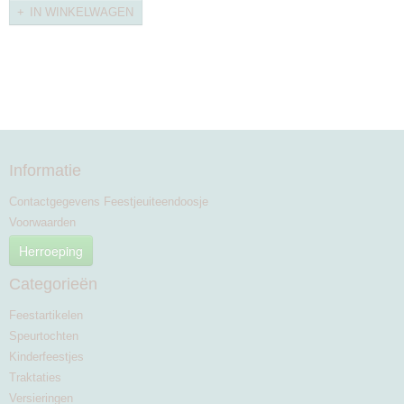
IN WINKELWAGEN
Informatie
Contactgegevens Feestjeuiteendoosje
Voorwaarden
Herroeping
Categorieën
Feestartikelen
Speurtochten
Kinderfeestjes
Traktaties
Versieringen