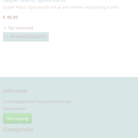
Super Mario Speurtocht
Super Mario Speurtocht Wil je een thema verjaardag buiten…
€ 49,95
✓
Op voorraad
IN WINKELWAGEN
Informatie
Contactgegevens Feestjeuiteendoosje
Voorwaarden
Herroeping
Categorieën