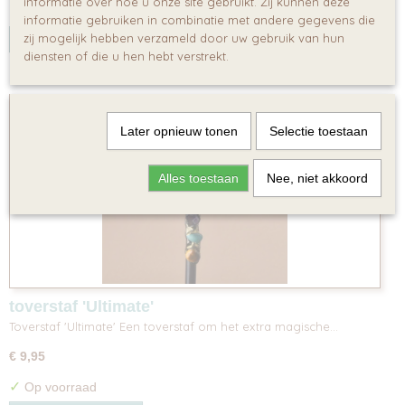
informatie over hoe u onze site gebruikt. Zij kunnen deze
✓
Op voorraad
informatie gebruiken in combinatie met andere gegevens die
zij mogelijk hebben verzameld door uw gebruik van hun
IN WINKELWAGEN
diensten of die u hen hebt verstrekt.
Later opnieuw tonen
Selectie toestaan
Alles toestaan
Nee, niet akkoord
toverstaf 'Ultimate'
Toverstaf 'Ultimate' Een toverstaf om het extra magische…
€ 9,95
✓
Op voorraad