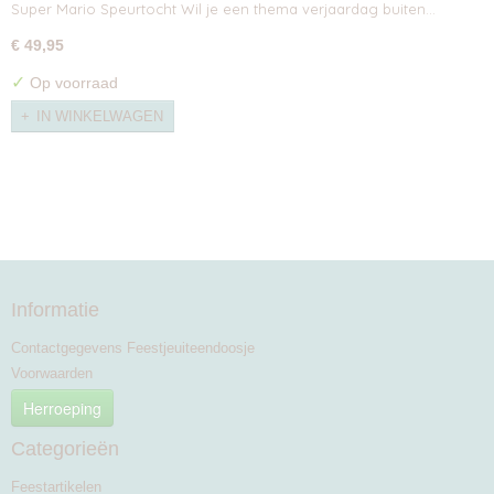
Super Mario Speurtocht Wil je een thema verjaardag buiten…
€ 49,95
✓
Op voorraad
IN WINKELWAGEN
Informatie
Contactgegevens Feestjeuiteendoosje
Voorwaarden
Herroeping
Categorieën
Feestartikelen