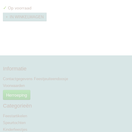
✓
Op voorraad
IN WINKELWAGEN
Informatie
Contactgegevens Feestjeuiteendoosje
Voorwaarden
Herroeping
Categorieën
Feestartikelen
Speurtochten
Kinderfeestjes