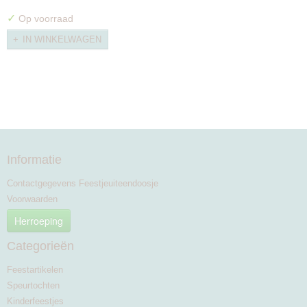
✓
Op voorraad
IN WINKELWAGEN
Informatie
Contactgegevens Feestjeuiteendoosje
Voorwaarden
Herroeping
Categorieën
Feestartikelen
Speurtochten
Kinderfeestjes