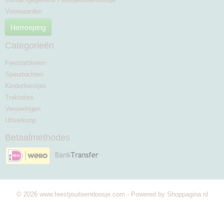
Voorwaarden
Herroeping
Categorieën
Feestartikelen
Speurtochten
Kinderfeestjes
Traktaties
Versieringen
Uitverkoop
Betaalmethodes
© 2026 www.feestjeuiteendoosje.com - Powered by Shoppagina.nl