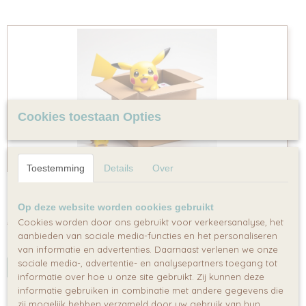
Cookies toestaan Opties
Toestemming
Details
Over
Pokemon Mystery box
Pokemon mystery box Een pakket vol met leuke pokemon…
Op deze website worden cookies gebruikt
Cookies worden door ons gebruikt voor verkeersanalyse, het
€ 9,95
aanbieden van sociale media-functies en het personaliseren
✓
Op voorraad
van informatie en advertenties. Daarnaast verlenen we onze
sociale media-, advertentie- en analysepartners toegang tot
IN WINKELWAGEN
informatie over hoe u onze site gebruikt. Zij kunnen deze
informatie gebruiken in combinatie met andere gegevens die
zij mogelijk hebben verzameld door uw gebruik van hun